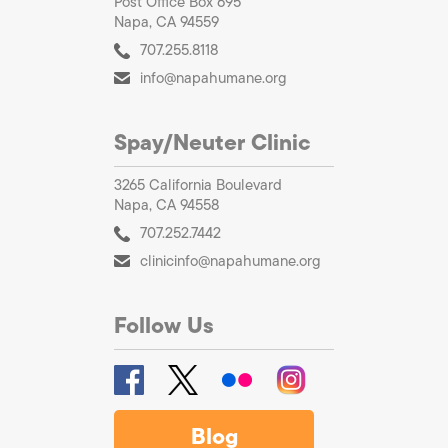
Post Office Box 695
Napa, CA 94559
707.255.8118
info@napahumane.org
Spay/Neuter Clinic
3265 California Boulevard
Napa, CA 94558
707.252.7442
clinicinfo@napahumane.org
Follow Us
Blog